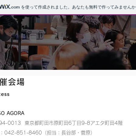
.com
を使って作成されました。あなたも無料で作ってみませんか
催会場
cess
SO AGORA
94-0013 東京都町田市原町田6丁目9-8アエタ町田4階
L：042-851-8460（担当：長谷部・菅原）