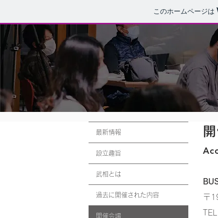
このホームページは
開
最新情報
Ac
設立趣旨
武相とは
BU
過去に開催された内容
〒1
TE
開催会場